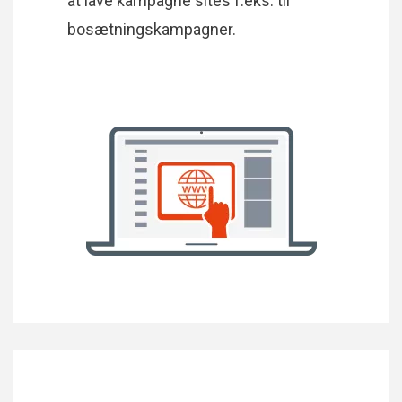
at lave kampagne sites f.eks. til
bosætningskampagner.