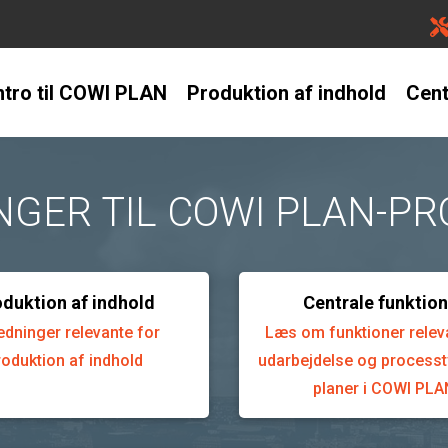
ntro til COWI PLAN
Produktion af indhold
Cent
NGER TIL COWI PLAN-P
duktion af indhold
Centrale funktion
edninger relevante for
Læs om funktioner relev
roduktion af indhold
udarbejdelse og processt
planer i COWI PLA