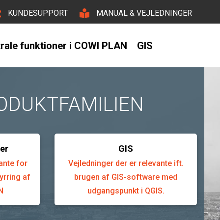
KUNDESUPPORT
MANUAL & VEJLEDNINGER
rale funktioner i COWI PLAN
GIS
RODUKTFAMILIEN
er
GIS
ante for
Vejledninger der er relevante ift.
yrring af
brugen af GIS-software med
N
udgangspunkt i QGIS.