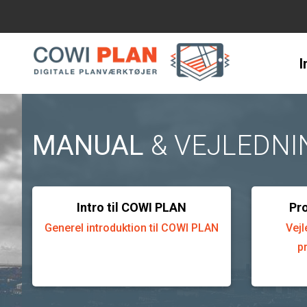
I
Manual & vejledninger
MANUAL
& VEJLEDNI
Intro til COWI PLAN
Pro
Generel introduktion til COWI PLAN
Vejl
p